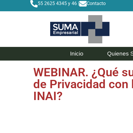
55 2625 4345 y 46 |
Contacto
Inicio
Quienes 
WEBINAR. ¿Qué suc
de Privacidad con 
INAI?